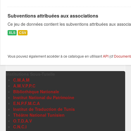
Subventions attribuées aux associations
Ce jeu de données contient les subventions attribuées aux associa
XLS
CSV
Vous pouvez également accéder à ce catalogue en utilisant
API
(cf
Documentat
Institutions Sous-Tutelle
C.M.A.M
A.M.V.P.P.C
Bibliothèque Nationale
Institut National du Patrimoine
E.N.P.F.M.C.A
Institut de Traduction de Tunis
Théâtre National Tunisien
O.T.D.A.V
C.N.C.I