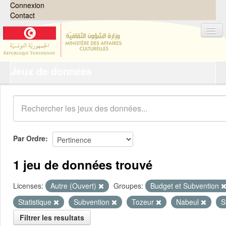
Connexion
Contact
Jeux de données
Jeux de données
Organisations
Groupes
Demandes
0
Par Ordre
À propos
1 jeu de données trouvé
Licenses:
Autre (Ouvert)
Groupes:
Budget et Subvention
Statistique
Subvention
Tozeur
Nabeul
S
Filtrer les resultats