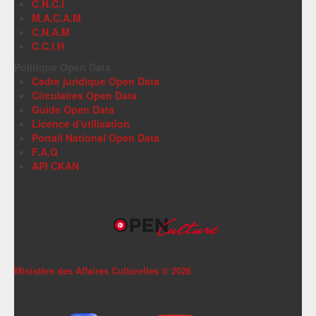
C.N.C.I
M.A.C.A.M
C.N.A.M
C.C.I.H
Politique Open Data
Cadre juridique Open Data
Circulaires Open Data
Guide Open Data
Licence d'utilisation
Portail National Open Data
F.A.Q
API CKAN
Ministère des Affaires Culturelles ©
2026