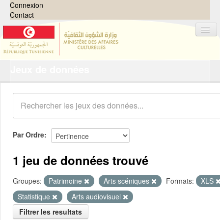
Connexion
Contact
Jeux de données
Jeux de données
Organisations
Groupes
Demandes
0
Par Ordre
À propos
1 jeu de données trouvé
Groupes:
Patrimoine
Arts scéniques
Formats:
XLS
Statistique
Arts audiovisuel
Filtrer les resultats