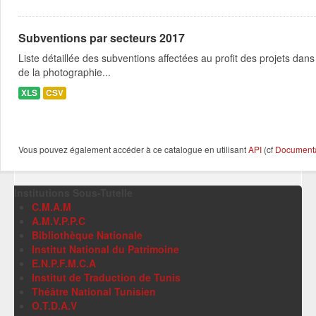
Subventions par secteurs 2017
Liste détaillée des subventions affectées au profit des projets dans
de la photographie...
XLS
CSV
Vous pouvez également accéder à ce catalogue en utilisant
API
(cf
Documentat
Institutions Sous-Tutelle
C.M.A.M
A.M.V.P.P.C
Bibliothèque Nationale
Institut National du Patrimoine
E.N.P.F.M.C.A
Institut de Traduction de Tunis
Théâtre National Tunisien
O.T.D.A.V