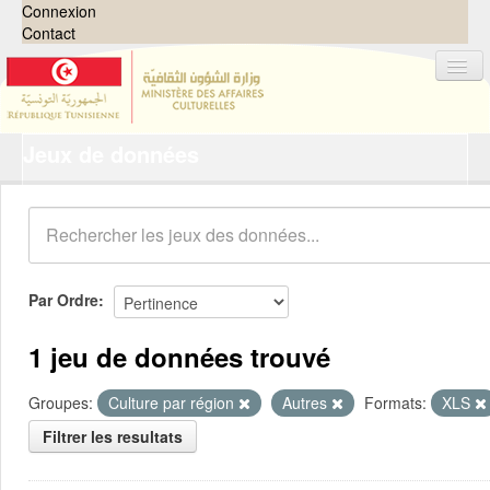
Connexion
Contact
Jeux de données
Jeux de données
Organisations
Groupes
Demandes
0
Par Ordre
À propos
1 jeu de données trouvé
Groupes:
Culture par région
Autres
Formats:
XLS
Filtrer les resultats