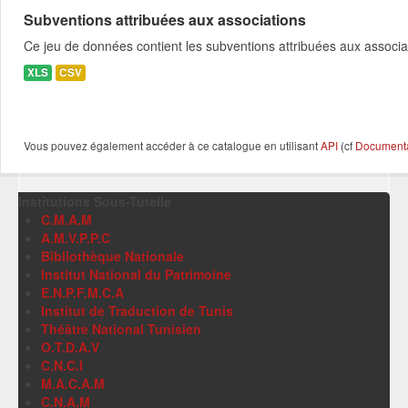
Subventions attribuées aux associations
Ce jeu de données contient les subventions attribuées aux associa
XLS
CSV
Vous pouvez également accéder à ce catalogue en utilisant
API
(cf
Documentat
Institutions Sous-Tutelle
C.M.A.M
A.M.V.P.P.C
Bibliothèque Nationale
Institut National du Patrimoine
E.N.P.F.M.C.A
Institut de Traduction de Tunis
Théâtre National Tunisien
O.T.D.A.V
C.N.C.I
M.A.C.A.M
C.N.A.M