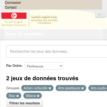
Connexion
Contact
Jeux de données
Jeux de données
Organisations
Groupes
Demandes
0
Par Ordre
À propos
2 jeux de données trouvés
Groupes:
Action culturelle
Arts plastiques
Arts audio
Sfax
Siliana
Filtrer les resultats