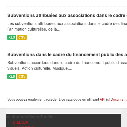
Subventions attribuées aux associations dans le cadre
Les subventions attribuées aux associations dans le cadre des fina
l’animation culturelles, de la...
XLS
CSV
Subventions dans le cadre du financement public des a
Subventions accordées dans le cadre du financement public d'asso
visuels, Action culturelle, Musique,...
XLS
CSV
Vous pouvez également accéder à ce catalogue en utilisant
API
(cf
Documentat
Institutions Sous-Tutelle
C.M.A.M