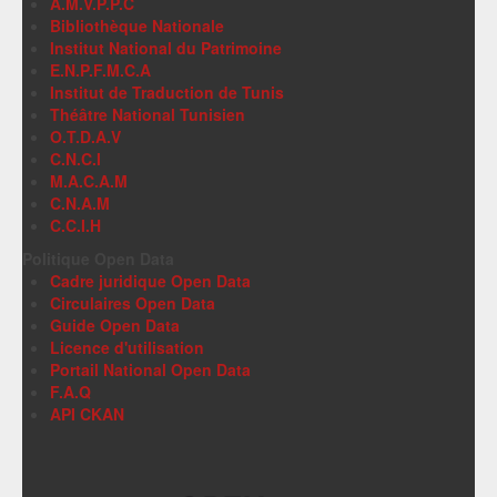
A.M.V.P.P.C
Bibliothèque Nationale
Institut National du Patrimoine
E.N.P.F.M.C.A
Institut de Traduction de Tunis
Théâtre National Tunisien
O.T.D.A.V
C.N.C.I
M.A.C.A.M
C.N.A.M
C.C.I.H
Politique Open Data
Cadre juridique Open Data
Circulaires Open Data
Guide Open Data
Licence d'utilisation
Portail National Open Data
F.A.Q
API CKAN