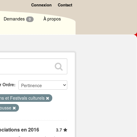
Connexion
Contact
Demandes
À propos
0
r Ordre
ns et Festivals culturels
ousse
ociations en 2016
3.7