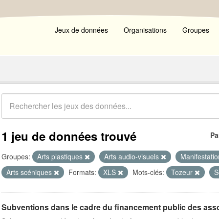
Jeux de données
Organisations
Groupes
1 jeu de données trouvé
Pa
Groupes:
Arts plastiques
Arts audio-visuels
Manifestatio
Arts scéniques
Formats:
XLS
Mots-clés:
Tozeur
S
Subventions dans le cadre du financement public des ass