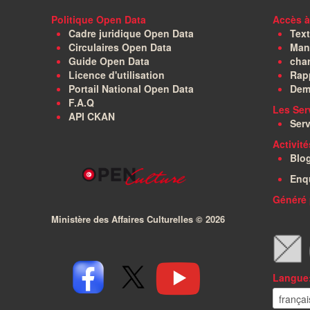
Politique Open Data
Accès à
Cadre juridique Open Data
Text
Circulaires Open Data
Manu
Guide Open Data
char
Licence d'utilisation
Rapp
Portail National Open Data
Dem
F.A.Q
Les Ser
API CKAN
Serv
Activit
Blo
Enq
Généré 
Ministère des Affaires Culturelles ©
2026
Langue