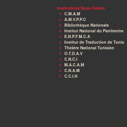
Institutions Sous-Tutelle
C.M.A.M
A.M.V.P.P.C
Bibliothèque Nationale
Institut National du Patrimoine
E.N.P.F.M.C.A
Institut de Traduction de Tunis
Théâtre National Tunisien
O.T.D.A.V
C.N.C.I
M.A.C.A.M
C.N.A.M
C.C.I.H