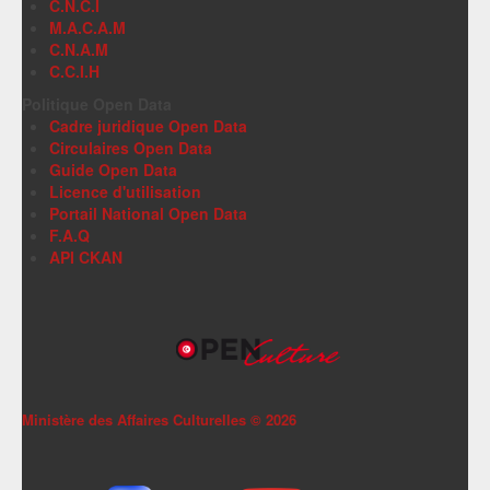
C.N.C.I
M.A.C.A.M
C.N.A.M
C.C.I.H
Politique Open Data
Cadre juridique Open Data
Circulaires Open Data
Guide Open Data
Licence d'utilisation
Portail National Open Data
F.A.Q
API CKAN
Ministère des Affaires Culturelles ©
2026