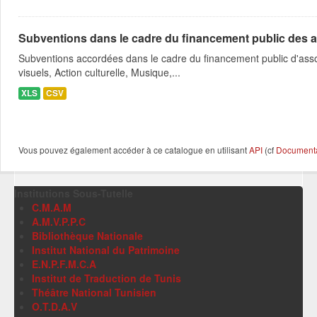
Subventions dans le cadre du financement public des a
Subventions accordées dans le cadre du financement public d'asso
visuels, Action culturelle, Musique,...
XLS
CSV
Vous pouvez également accéder à ce catalogue en utilisant
API
(cf
Documentat
Institutions Sous-Tutelle
C.M.A.M
A.M.V.P.P.C
Bibliothèque Nationale
Institut National du Patrimoine
E.N.P.F.M.C.A
Institut de Traduction de Tunis
Théâtre National Tunisien
O.T.D.A.V