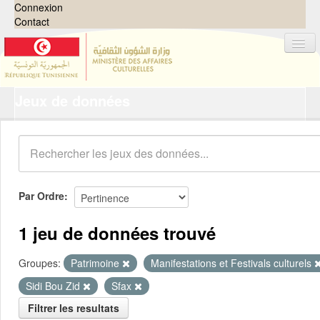
Connexion
Contact
Jeux de données
Jeux de données
Organisations
Groupes
Demandes
0
Par Ordre
À propos
1 jeu de données trouvé
Groupes:
Patrimoine
Manifestations et Festivals culturels
Sidi Bou Zid
Sfax
Filtrer les resultats