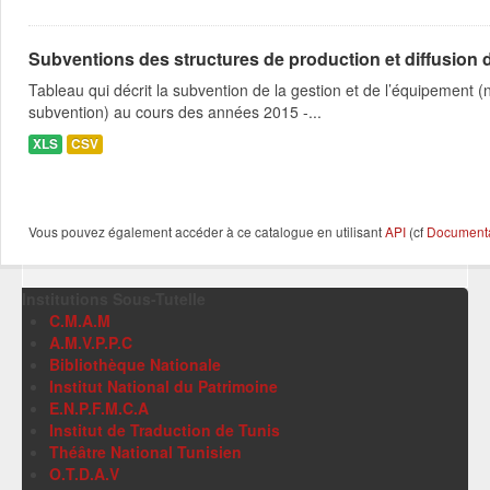
Subventions des structures de production et diffusion d
Tableau qui décrit la subvention de la gestion et de l’équipement
subvention) au cours des années 2015 -...
XLS
CSV
Vous pouvez également accéder à ce catalogue en utilisant
API
(cf
Documentat
Institutions Sous-Tutelle
C.M.A.M
A.M.V.P.P.C
Bibliothèque Nationale
Institut National du Patrimoine
E.N.P.F.M.C.A
Institut de Traduction de Tunis
Théâtre National Tunisien
O.T.D.A.V