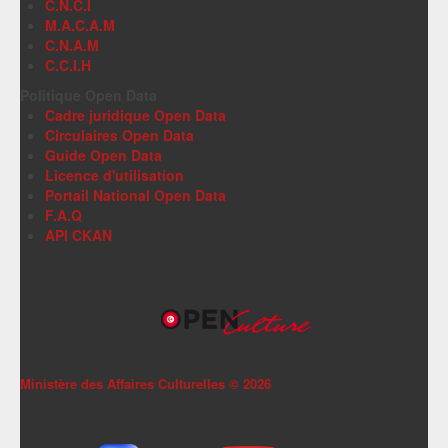
C.N.C.I
M.A.C.A.M
C.N.A.M
C.C.I.H
Politique Open Data
Cadre juridique Open Data
Circulaires Open Data
Guide Open Data
Licence d'utilisation
Portail National Open Data
F.A.Q
API CKAN
Ministère des Affaires Culturelles ©
2026