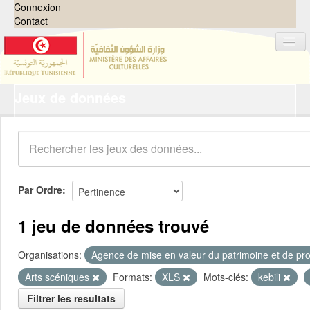
Connexion
Contact
Jeux de données
Jeux de données
Organisations
Groupes
Demandes
0
Par Ordre
À propos
1 jeu de données trouvé
Organisations:
Agence de mise en valeur du patrimoine et de pro
Arts scéniques
Formats:
XLS
Mots-clés:
kebili
Filtrer les resultats