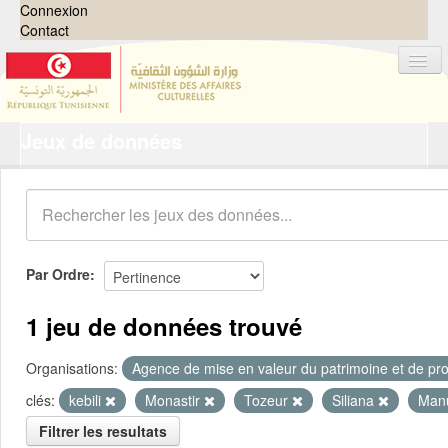
Connexion
Contact
Jeux de données
Jeux de données
Organisations
Groupes
Demandes
0
Par Ordre
À propos
1 jeu de données trouvé
Organisations:
Agence de mise en valeur du patrimoine et de pro
clés:
kebili
Monastir
Tozeur
Siliana
Man
Filtrer les resultats