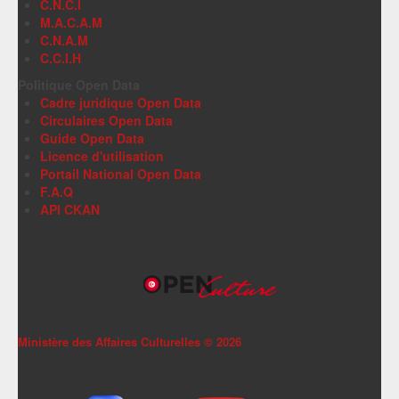
C.N.C.I
M.A.C.A.M
C.N.A.M
C.C.I.H
Politique Open Data
Cadre juridique Open Data
Circulaires Open Data
Guide Open Data
Licence d'utilisation
Portail National Open Data
F.A.Q
API CKAN
Ministère des Affaires Culturelles ©
2026