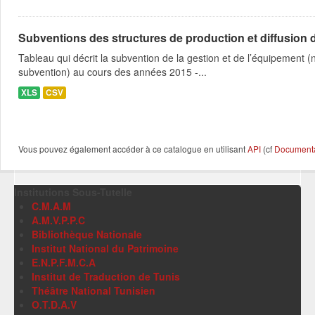
Subventions des structures de production et diffusion d
Tableau qui décrit la subvention de la gestion et de l’équipement
subvention) au cours des années 2015 -...
XLS
CSV
Vous pouvez également accéder à ce catalogue en utilisant
API
(cf
Documentat
Institutions Sous-Tutelle
C.M.A.M
A.M.V.P.P.C
Bibliothèque Nationale
Institut National du Patrimoine
E.N.P.F.M.C.A
Institut de Traduction de Tunis
Théâtre National Tunisien
O.T.D.A.V