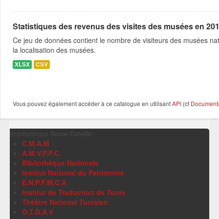
Statistiques des revenus des visites des musées en 20
Ce jeu de données contient le nombre de visiteurs des musées nati
la localisation des musées.
XLSX
CSV
Vous pouvez également accéder à ce catalogue en utilisant
API
(cf
Documentat
Institutions Sous-Tutelle
C.M.A.M
A.M.V.P.P.C
Bibliothèque Nationale
Institut National du Patrimoine
E.N.P.F.M.C.A
Institut de Traduction de Tunis
Théâtre National Tunisien
O.T.D.A.V