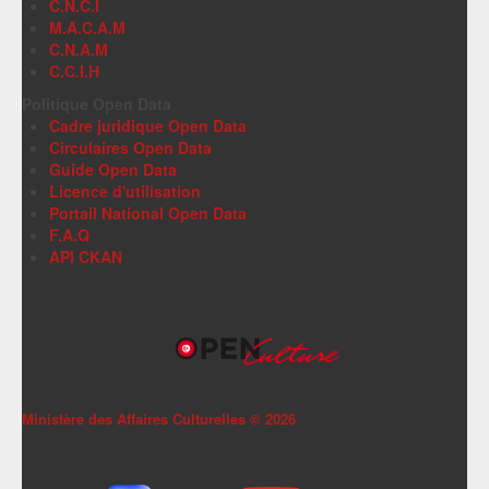
C.N.C.I
M.A.C.A.M
C.N.A.M
C.C.I.H
Politique Open Data
Cadre juridique Open Data
Circulaires Open Data
Guide Open Data
Licence d'utilisation
Portail National Open Data
F.A.Q
API CKAN
Ministère des Affaires Culturelles ©
2026