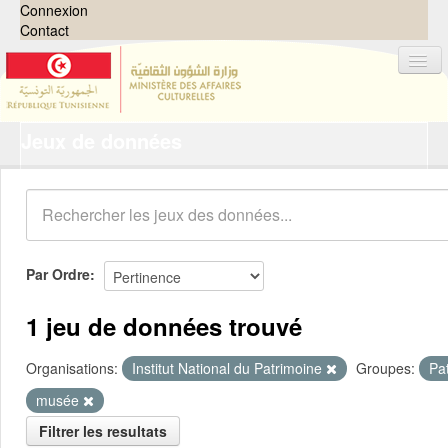
Connexion
Contact
Jeux de données
Jeux de données
Organisations
Groupes
Demandes
0
Par Ordre
À propos
1 jeu de données trouvé
Organisations:
Institut National du Patrimoine
Groupes:
Pa
musée
Filtrer les resultats