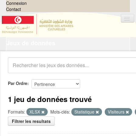
Connexion
Contact
Jeux de données
Jeux de données
Organisations
Groupes
Demandes
0
Par Ordre
À propos
1 jeu de données trouvé
Formats:
XLSX
Mots-clés:
Statistique
VIsiteurs
Filtrer les resultats