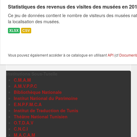
Statistiques des revenus des visites des musées en 20
Ce jeu de données contient le nombre de visiteurs des musées nati
la localisation des musées.
XLSX
CSV
Vous pouvez également accéder à ce catalogue en utilisant
API
(cf
Documentat
Institutions Sous-Tutelle
C.M.A.M
A.M.V.P.P.C
Bibliothèque Nationale
Institut National du Patrimoine
E.N.P.F.M.C.A
Institut de Traduction de Tunis
Théâtre National Tunisien
O.T.D.A.V
C.N.C.I
M.A.C.A.M