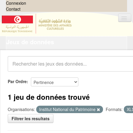
Connexion
Contact
Jeux de données
Jeux de données
Organisations
Groupes
Demandes
0
Par Ordre
À propos
1 jeu de données trouvé
Organisations:
Institut National du Patrimoine
Formats:
XL
Filtrer les resultats