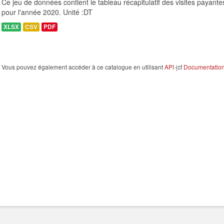
Ce jeu de données contient le tableau récapitulatif des visites payant
pour l'année 2020. Unité :DT
XLSX
CSV
PDF
Vous pouvez également accéder à ce catalogue en utilisant
API
(cf
Documentation 