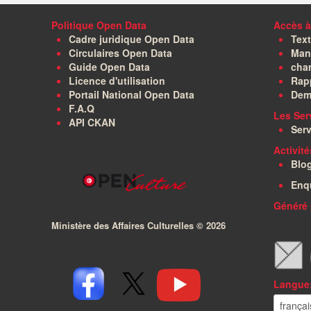
Politique Open Data
Accès à
Cadre juridique Open Data
Text
Circulaires Open Data
Manu
Guide Open Data
char
Licence d'utilisation
Rapp
Portail National Open Data
Dem
F.A.Q
Les Ser
API CKAN
Serv
Activit
Blo
Enq
Généré 
Ministère des Affaires Culturelles ©
2026
Langue