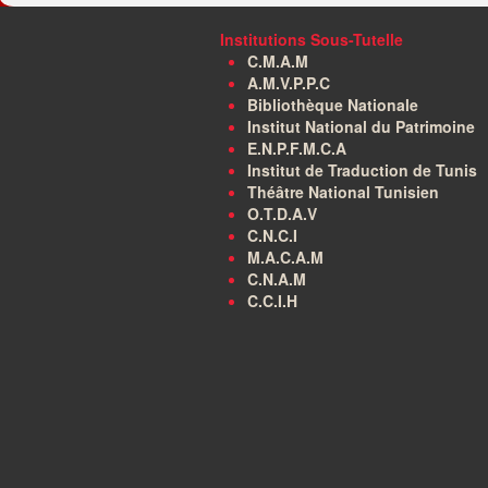
Institutions Sous-Tutelle
C.M.A.M
A.M.V.P.P.C
Bibliothèque Nationale
Institut National du Patrimoine
E.N.P.F.M.C.A
Institut de Traduction de Tunis
Théâtre National Tunisien
O.T.D.A.V
C.N.C.I
M.A.C.A.M
C.N.A.M
C.C.I.H