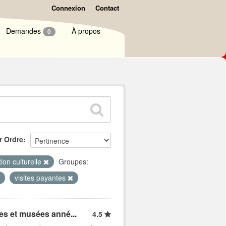
Connexion
Contact
Demandes
À propos
0
r Ordre
ion culturelle
Groupes:
visites payantes
tes et musées anné...
4.5