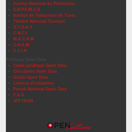
Institut National du Patrimoine
E.N.P.F.M.C.A
Institut de Traduction de Tunis
Théâtre National Tunisien
O.T.D.A.V
C.N.C.I
M.A.C.A.M
C.N.A.M
C.C.I.H
Politique Open Data
Cadre juridique Open Data
Circulaires Open Data
Guide Open Data
Licence d'utilisation
Portail National Open Data
F.A.Q
API CKAN