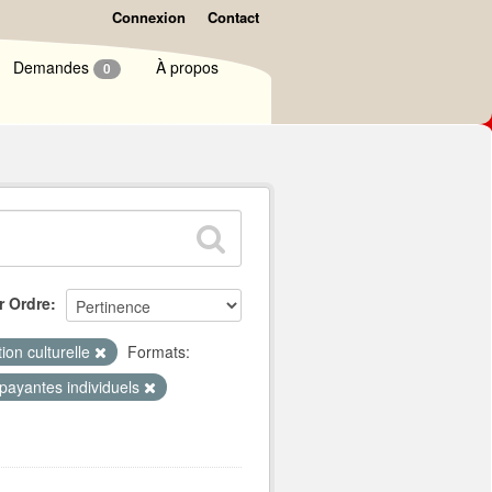
Connexion
Contact
Demandes
À propos
0
r Ordre
ion culturelle
Formats:
 payantes individuels