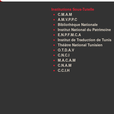
Institutions Sous-Tutelle
C.M.A.M
A.M.V.P.P.C
Bibliothèque Nationale
Institut National du Patrimoine
E.N.P.F.M.C.A
Institut de Traduction de Tunis
Théâtre National Tunisien
O.T.D.A.V
C.N.C.I
M.A.C.A.M
C.N.A.M
C.C.I.H