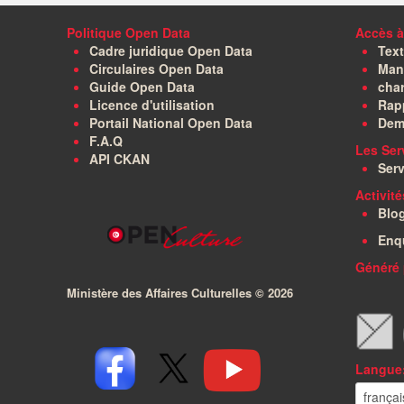
Politique Open Data
Accès à
Cadre juridique Open Data
Text
Circulaires Open Data
Manu
Guide Open Data
char
Licence d'utilisation
Rapp
Portail National Open Data
Dem
F.A.Q
Les Ser
API CKAN
Serv
Activit
Blo
Enq
Généré 
Ministère des Affaires Culturelles ©
2026
Langue