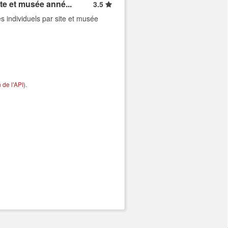
ite et musée anné...
3.5
s individuels par site et musée
de l'API
).