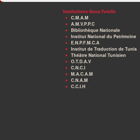
Institutions Sous-Tutelle
C.M.A.M
A.M.V.P.P.C
Bibliothèque Nationale
Institut National du Patrimoine
E.N.P.F.M.C.A
Institut de Traduction de Tunis
Théâtre National Tunisien
O.T.D.A.V
C.N.C.I
M.A.C.A.M
C.N.A.M
C.C.I.H