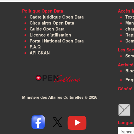
Politique Open Data
Accès à
Cadre juridique Open Data
Text
Circulaires Open Data
Manu
Guide Open Data
char
Licence d'utilisation
Rapp
Portail National Open Data
Dem
F.A.Q
Les Ser
API CKAN
Serv
Activit
Blo
Enq
Généré 
Ministère des Affaires Culturelles ©
2026
Langue