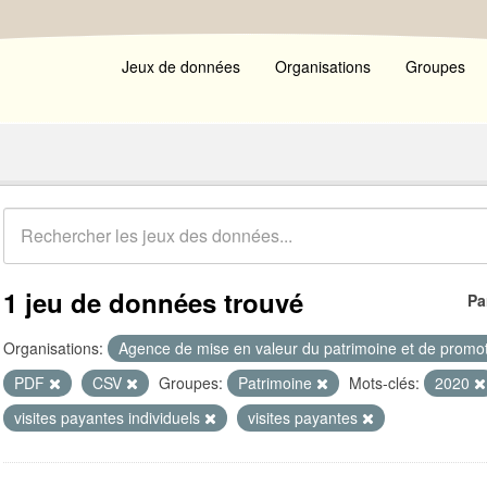
Jeux de données
Organisations
Groupes
1 jeu de données trouvé
Pa
Organisations:
Agence de mise en valeur du patrimoine et de promot
PDF
CSV
Groupes:
Patrimoine
Mots-clés:
2020
visites payantes individuels
visites payantes