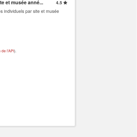
ite et musée anné...
4.5
s individuels par site et musée
de l'API
).