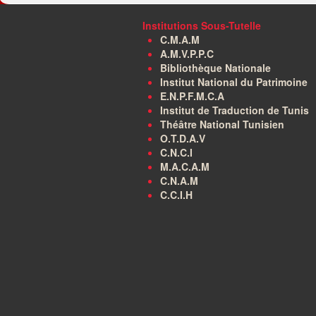
Institutions Sous-Tutelle
C.M.A.M
A.M.V.P.P.C
Bibliothèque Nationale
Institut National du Patrimoine
E.N.P.F.M.C.A
Institut de Traduction de Tunis
Théâtre National Tunisien
O.T.D.A.V
C.N.C.I
M.A.C.A.M
C.N.A.M
C.C.I.H