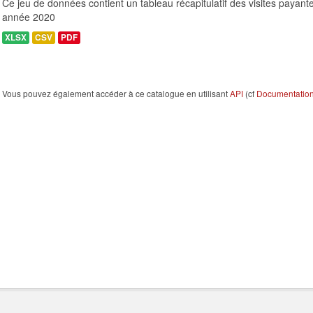
Ce jeu de données contient un tableau récapitulatif des visites payante
année 2020
XLSX
CSV
PDF
Vous pouvez également accéder à ce catalogue en utilisant
API
(cf
Documentation 