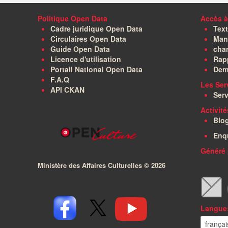
Politique Open Data
Accès à
Cadre juridique Open Data
Text
Circulaires Open Data
Manu
Guide Open Data
char
Licence d'utilisation
Rapp
Portail National Open Data
Dem
F.A.Q
Les Ser
API CKAN
Serv
Activit
Blo
Enq
Généré 
Ministère des Affaires Culturelles ©
2026
Langue