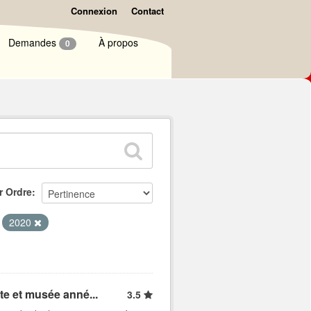
Connexion
Contact
Demandes
À propos
0
r Ordre
2020
ite et musée anné...
3.5