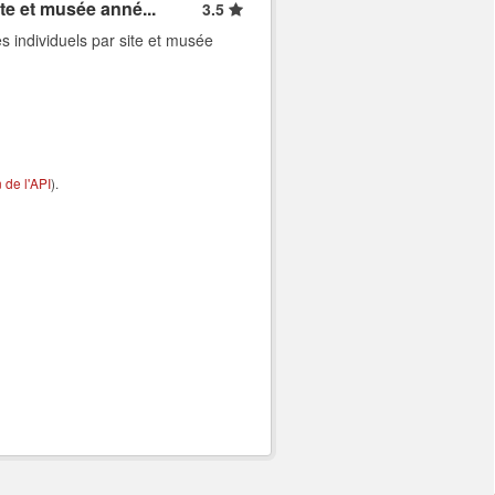
ite et musée anné...
3.5
s individuels par site et musée
de l'API
).