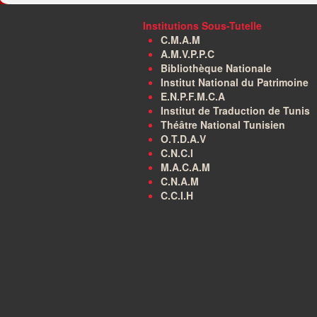
Institutions Sous-Tutelle
C.M.A.M
A.M.V.P.P.C
Bibliothèque Nationale
Institut National du Patrimoine
E.N.P.F.M.C.A
Institut de Traduction de Tunis
Théâtre National Tunisien
O.T.D.A.V
C.N.C.I
M.A.C.A.M
C.N.A.M
C.C.I.H