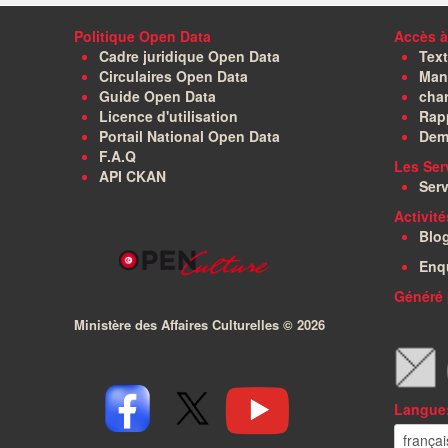
Politique Open Data
Accès à
Cadre juridique Open Data
Text
Circulaires Open Data
Manu
Guide Open Data
char
Licence d'utilisation
Rapp
Portail National Open Data
Dem
F.A.Q
Les Ser
API CKAN
Serv
Activit
Blo
Enq
Généré 
Ministère des Affaires Culturelles ©
2026
Langue