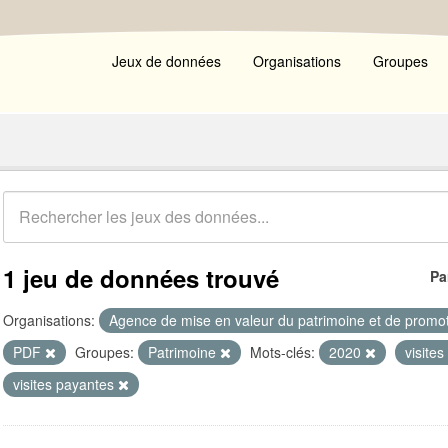
Jeux de données
Organisations
Groupes
1 jeu de données trouvé
Pa
Organisations:
Agence de mise en valeur du patrimoine et de promot
PDF
Groupes:
Patrimoine
Mots-clés:
2020
visite
visites payantes