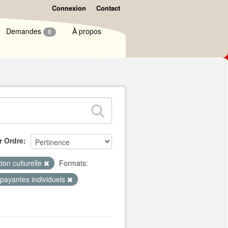
Connexion
Contact
Demandes
À propos
0
r Ordre
ion culturelle
Formats:
s payantes individuels