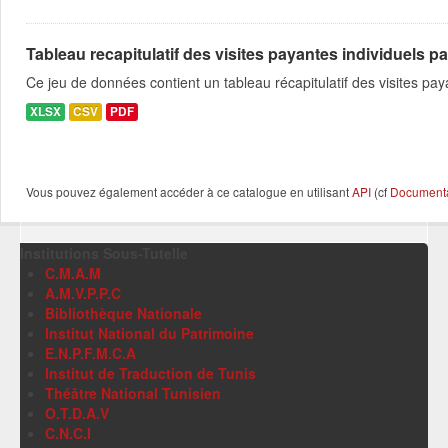
Tableau recapitulatif des visites payantes individuels pa
Ce jeu de données contient un tableau récapitulatif des visites pa
XLSX
CSV
PDF
Vous pouvez également accéder à ce catalogue en utilisant
API
(cf
Documentat
Institutions Sous-Tutelle
C.M.A.M
A.M.V.P.P.C
Bibliothèque Nationale
Institut National du Patrimoine
E.N.P.F.M.C.A
Institut de Traduction de Tunis
Théâtre National Tunisien
O.T.D.A.V
C.N.C.I