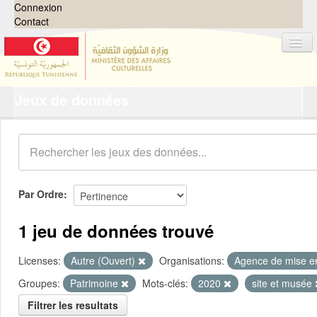
Connexion
Contact
Jeux de données
Jeux de données
Organisations
Groupes
Demandes
0
Par Ordre
À propos
1 jeu de données trouvé
Licenses:
Autre (Ouvert)
Organisations:
Agence de mise en
Groupes:
Patrimoine
Mots-clés:
2020
site et musée
Filtrer les resultats