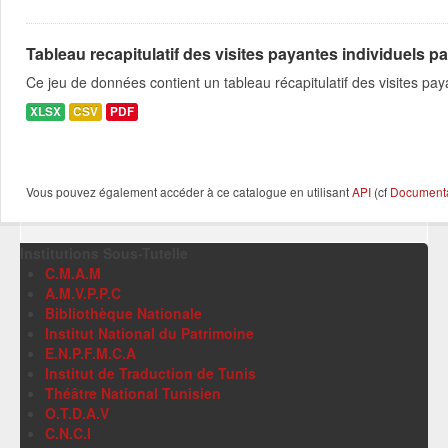
Tableau recapitulatif des visites payantes individuels pa
Ce jeu de données contient un tableau récapitulatif des visites pa
XLSX
CSV
PDF
Vous pouvez également accéder à ce catalogue en utilisant
API
(cf
Documentat
Institutions Sous-Tutelle
C.M.A.M
A.M.V.P.P.C
Bibliothèque Nationale
Institut National du Patrimoine
E.N.P.F.M.C.A
Institut de Traduction de Tunis
Théâtre National Tunisien
O.T.D.A.V
C.N.C.I