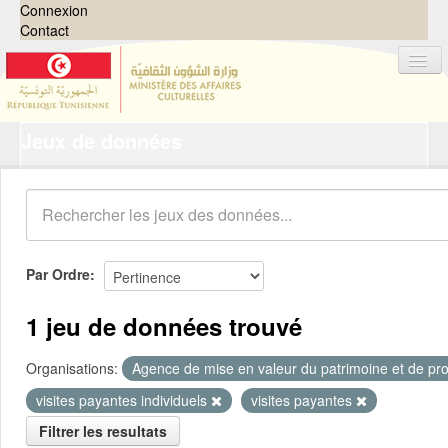
Connexion
Contact
Jeux de données
Jeux de données
Organisations
Groupes
Demandes
0
Par Ordre
À propos
1 jeu de données trouvé
Organisations:
Agence de mise en valeur du patrimoine et de pro
visites payantes individuels
visites payantes
Filtrer les resultats