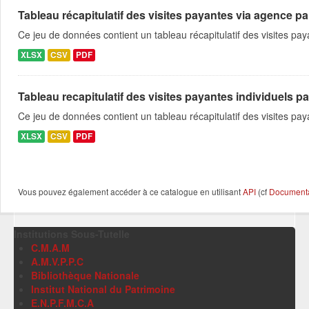
Tableau récapitulatif des visites payantes via agence pa
Ce jeu de données contient un tableau récapitulatif des visites p
XLSX
CSV
PDF
Tableau recapitulatif des visites payantes individuels pa
Ce jeu de données contient un tableau récapitulatif des visites pa
XLSX
CSV
PDF
Vous pouvez également accéder à ce catalogue en utilisant
API
(cf
Documentat
Institutions Sous-Tutelle
C.M.A.M
A.M.V.P.P.C
Bibliothèque Nationale
Institut National du Patrimoine
E.N.P.F.M.C.A