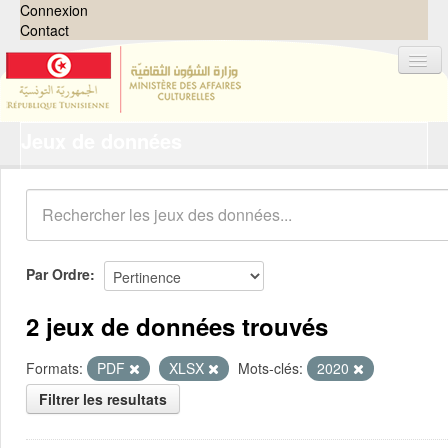
Connexion
Contact
Jeux de données
Jeux de données
Organisations
Groupes
Demandes
0
Par Ordre
À propos
2 jeux de données trouvés
Formats:
PDF
XLSX
Mots-clés:
2020
Filtrer les resultats