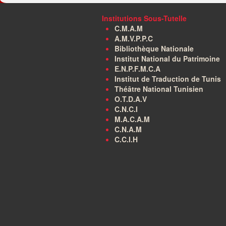
Institutions Sous-Tutelle
C.M.A.M
A.M.V.P.P.C
Bibliothèque Nationale
Institut National du Patrimoine
E.N.P.F.M.C.A
Institut de Traduction de Tunis
Théâtre National Tunisien
O.T.D.A.V
C.N.C.I
M.A.C.A.M
C.N.A.M
C.C.I.H