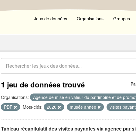
Jeux de données
Organisations
Groupes
1 jeu de données trouvé
Pa
Organisations:
Agence de mise en valeur du patrimoine et de promot
PDF
Mots-clés:
2020
musée année
visites payan
Tableau récapitulatif des visites payantes via agence par s