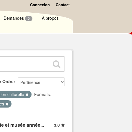
Connexion
Contact
Demandes
À propos
0
r Ordre
ion culturelle
Formats:
tes
ite et musée année...
3.0