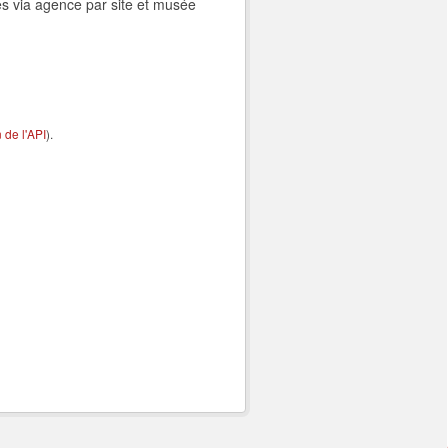
es via agence par site et musée
de l'API
).