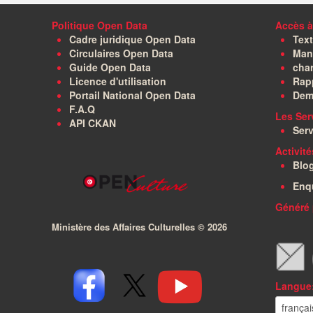
Politique Open Data
Accès à
Cadre juridique Open Data
Text
Circulaires Open Data
Manu
Guide Open Data
char
Licence d'utilisation
Rapp
Portail National Open Data
Dem
F.A.Q
Les Ser
API CKAN
Serv
Activit
Blo
Enq
Généré 
Ministère des Affaires Culturelles ©
2026
Langue