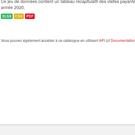
Ce jeu de données contient un tableau récapitulatif des visites payant
année 2020.
XLSX
CSV
PDF
Vous pouvez également accéder à ce catalogue en utilisant
API
(cf
Documentation 