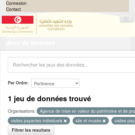
Connexion
Contact
Jeux de données
Jeux de données
Organisations
Groupes
Demandes
0
Par Ordre
À propos
1 jeu de données trouvé
Organisations:
Agence de mise en valeur du patrimoine et de pro
visites payantes individuels
site et musée
visites pa
Filtrer les resultats