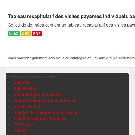
Tableau recapitulatif des visites payantes individuels pa
Ce jeu de données contient un tableau récapitulatif des visites pa
XLSX
CSV
PDF
Vous pouvez également accéder à ce catalogue en utilisant
API
(cf
Documentat
Institutions Sous-Tutelle
C.M.A.M
A.M.V.P.P.C
Bibliothèque Nationale
Institut National du Patrimoine
E.N.P.F.M.C.A
Institut de Traduction de Tunis
Théâtre National Tunisien
O.T.D.A.V
C.N.C.I