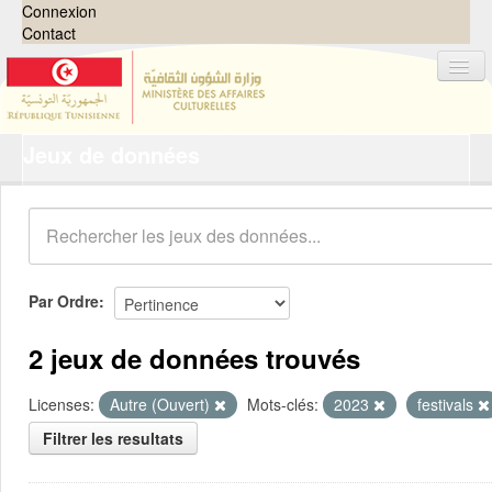
Connexion
Contact
Jeux de données
Jeux de données
Organisations
Groupes
Demandes
0
Par Ordre
À propos
2 jeux de données trouvés
Licenses:
Autre (Ouvert)
Mots-clés:
2023
festivals
Filtrer les resultats