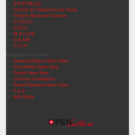
E.N.P.F.M.C.A
Institut de Traduction de Tunis
Théâtre National Tunisien
O.T.D.A.V
C.N.C.I
M.A.C.A.M
C.N.A.M
C.C.I.H
Politique Open Data
Cadre juridique Open Data
Circulaires Open Data
Guide Open Data
Licence d'utilisation
Portail National Open Data
F.A.Q
API CKAN