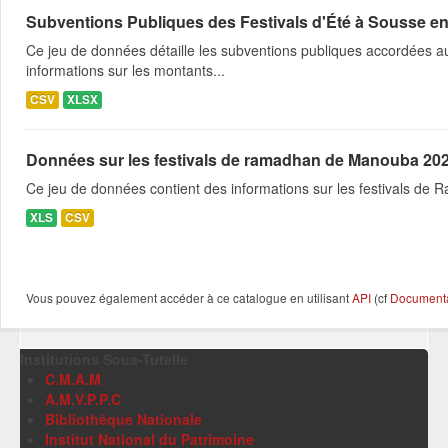
Subventions Publiques des Festivals d'Été à Sousse e
Ce jeu de données détaille les subventions publiques accordées aux
informations sur les montants...
CSV
XLSX
Données sur les festivals de ramadhan de Manouba 20
Ce jeu de données contient des informations sur les festivals 
XLS
CSV
Vous pouvez également accéder à ce catalogue en utilisant
API
(cf
Documentat
Institutions Sous-Tutelle
C.M.A.M
A.M.V.P.P.C
Bibliothèque Nationale
Institut National du Patrimoine