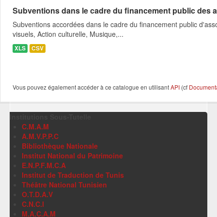
Subventions dans le cadre du financement public des a
Subventions accordées dans le cadre du financement public d'asso
visuels, Action culturelle, Musique,...
XLS
CSV
Vous pouvez également accéder à ce catalogue en utilisant
API
(cf
Documentat
Institutions Sous-Tutelle
C.M.A.M
A.M.V.P.P.C
Bibliothèque Nationale
Institut National du Patrimoine
E.N.P.F.M.C.A
Institut de Traduction de Tunis
Théâtre National Tunisien
O.T.D.A.V
C.N.C.I
M.A.C.A.M