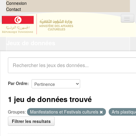
Connexion
Contact
Jeux de données
Jeux de données
Organisations
Groupes
Demandes
0
Par Ordre
À propos
1 jeu de données trouvé
Groupes:
Manifestations et Festivals culturels
Arts plastiq
Filtrer les resultats