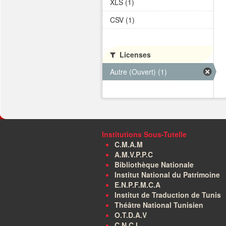
XLS (1)
CSV (1)
Licenses
Autre (Ouvert) (1)
Institutions Sous-Tutelle
C.M.A.M
A.M.V.P.P.C
Bibliothèque Nationale
Institut National du Patrimoine
E.N.P.F.M.C.A
Institut de Traduction de Tunis
Théâtre National Tunisien
O.T.D.A.V
C.N.C.I