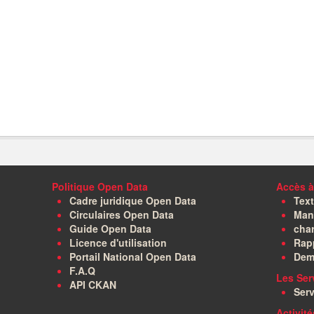
Politique Open Data
Accès à
Cadre juridique Open Data
Text
Circulaires Open Data
Manu
Guide Open Data
char
Licence d'utilisation
Rapp
Portail National Open Data
Dem
F.A.Q
Les Ser
API CKAN
Serv
Activit