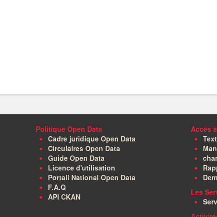
Politique Open Data
Accès à
Cadre juridique Open Data
Text
Circulaires Open Data
Manu
Guide Open Data
char
Licence d'utilisation
Rapp
Portail National Open Data
Dem
F.A.Q
Les Ser
API CKAN
Serv
Activit