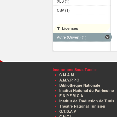
XLS (1)
CSV (1)
Licenses
Autre (Ouvert) (1)
Institutions Sous-Tutelle
C.M.A.M
A.M.V.P.P.C
Bibliothèque Nationale
Institut National du Patrimoine
E.N.P.F.M.C.A
Institut de Traduction de Tunis
Théâtre National Tunisien
O.T.D.A.V
C.N.C.I