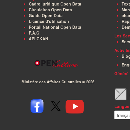
Cadre juridique Open Data
Text
Circulaires Open Data
Manu
Guide Open Data
char
Licence d'utilisation
Rapp
Portail National Open Data
Dem
F.A.Q
Les Ser
API CKAN
Serv
Activit
Blo
Enq
Généré 
Ministère des Affaires Culturelles ©
2026
Langue