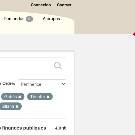
Connexion
Contact
Demandes
À propos
0
r Ordre
Gabès
Theatre
Siliana
s finances publiques
4.0