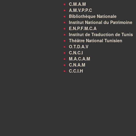
C.M.A.M
A.M.V.P.P.C
Bibliothèque Nationale
Institut National du Patrimoine
E.N.P.F.M.C.A
Institut de Traduction de Tunis
Théâtre National Tunisien
O.T.D.A.V
C.N.C.I
M.A.C.A.M
C.N.A.M
C.C.I.H