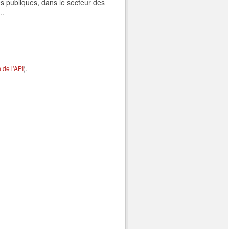
s publiques, dans le secteur des
..
de l'API
).