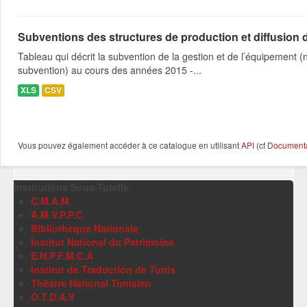
Subventions des structures de production et diffusion d
Tableau qui décrit la subvention de la gestion et de l’équipement
subvention) au cours des années 2015 -...
XLS
CSV
Vous pouvez également accéder à ce catalogue en utilisant
API
(cf
Documentat
Institutions Sous-Tutelle
C.M.A.M
A.M.V.P.P.C
Bibliothèque Nationale
Institut National du Patrimoine
E.N.P.F.M.C.A
Institut de Traduction de Tunis
Théâtre National Tunisien
O.T.D.A.V