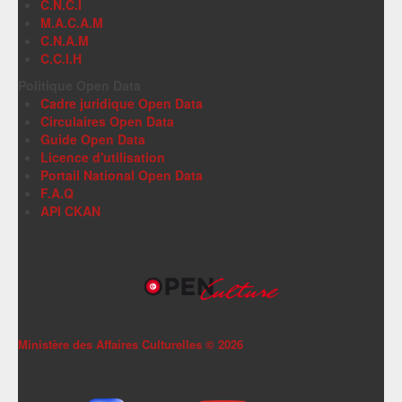
C.N.C.I
M.A.C.A.M
C.N.A.M
C.C.I.H
Politique Open Data
Cadre juridique Open Data
Circulaires Open Data
Guide Open Data
Licence d'utilisation
Portail National Open Data
F.A.Q
API CKAN
Ministère des Affaires Culturelles ©
2026