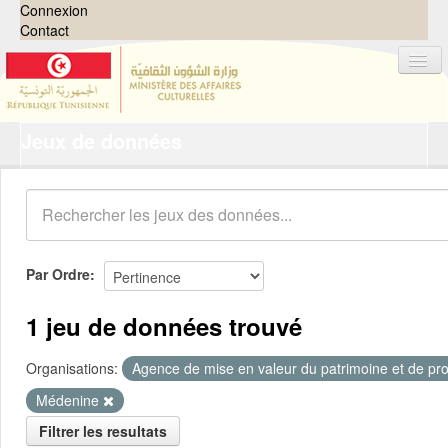
Connexion
Contact
Jeux de données
Jeux de données
Organisations
Groupes
Demandes
0
Par Ordre
À propos
1 jeu de données trouvé
Organisations:
Agence de mise en valeur du patrimoine et de pro
Médenine
Filtrer les resultats