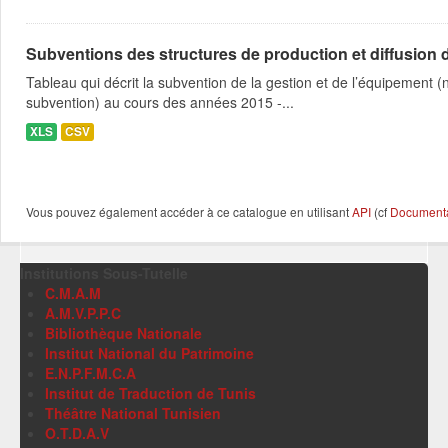
Subventions des structures de production et diffusion d
Tableau qui décrit la subvention de la gestion et de l’équipement
subvention) au cours des années 2015 -...
XLS
CSV
Vous pouvez également accéder à ce catalogue en utilisant
API
(cf
Documentat
Institutions Sous-Tutelle
C.M.A.M
A.M.V.P.P.C
Bibliothèque Nationale
Institut National du Patrimoine
E.N.P.F.M.C.A
Institut de Traduction de Tunis
Théâtre National Tunisien
O.T.D.A.V