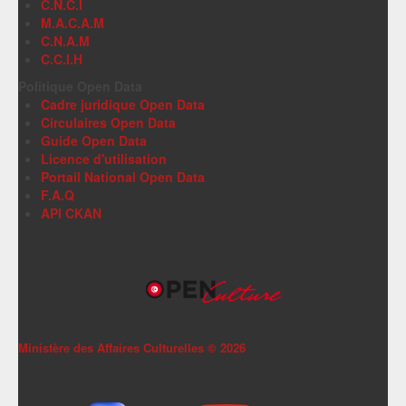
C.N.C.I
M.A.C.A.M
C.N.A.M
C.C.I.H
Politique Open Data
Cadre juridique Open Data
Circulaires Open Data
Guide Open Data
Licence d'utilisation
Portail National Open Data
F.A.Q
API CKAN
Ministère des Affaires Culturelles ©
2026