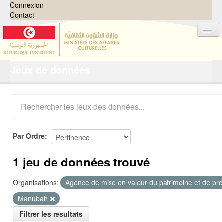
Connexion
Contact
Jeux de données
Jeux de données
Organisations
Groupes
Demandes
0
Par Ordre
À propos
1 jeu de données trouvé
Organisations:
Agence de mise en valeur du patrimoine et de pro
Manubah
Filtrer les resultats