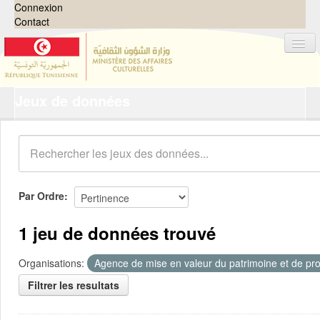
Connexion
Contact
Jeux de données
Jeux de données
Organisations
Groupes
Demandes
0
Par Ordre
À propos
1 jeu de données trouvé
Organisations:
Agence de mise en valeur du patrimoine et de pro
Filtrer les resultats