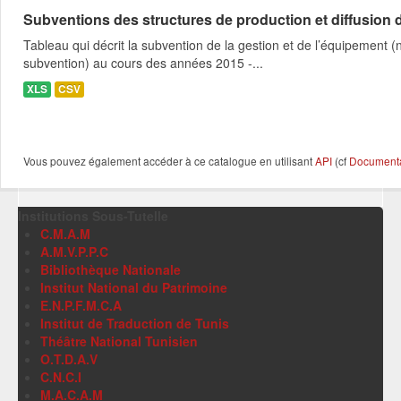
Subventions des structures de production et diffusion d
Tableau qui décrit la subvention de la gestion et de l’équipement
subvention) au cours des années 2015 -...
XLS
CSV
Vous pouvez également accéder à ce catalogue en utilisant
API
(cf
Documentat
Institutions Sous-Tutelle
C.M.A.M
A.M.V.P.P.C
Bibliothèque Nationale
Institut National du Patrimoine
E.N.P.F.M.C.A
Institut de Traduction de Tunis
Théâtre National Tunisien
O.T.D.A.V
C.N.C.I
M.A.C.A.M