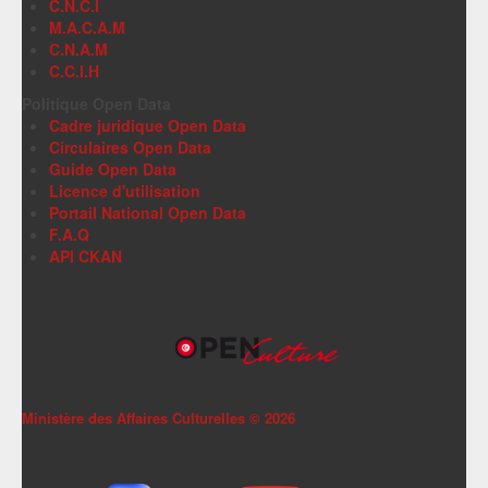
C.N.C.I
M.A.C.A.M
C.N.A.M
C.C.I.H
Politique Open Data
Cadre juridique Open Data
Circulaires Open Data
Guide Open Data
Licence d'utilisation
Portail National Open Data
F.A.Q
API CKAN
Ministère des Affaires Culturelles ©
2026