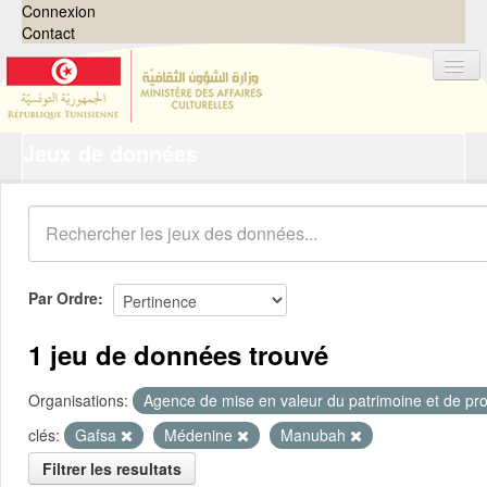
Connexion
Contact
Jeux de données
Jeux de données
Organisations
Groupes
Demandes
0
Par Ordre
À propos
1 jeu de données trouvé
Organisations:
Agence de mise en valeur du patrimoine et de pro
clés:
Gafsa
Médenine
Manubah
Filtrer les resultats