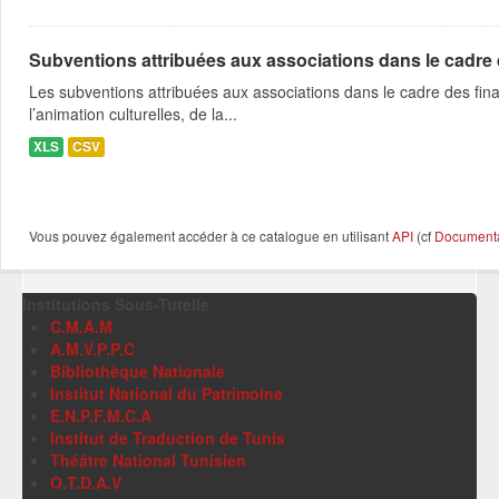
Subventions attribuées aux associations dans le cadre
Les subventions attribuées aux associations dans le cadre des fina
l’animation culturelles, de la...
XLS
CSV
Vous pouvez également accéder à ce catalogue en utilisant
API
(cf
Documentat
Institutions Sous-Tutelle
C.M.A.M
A.M.V.P.P.C
Bibliothèque Nationale
Institut National du Patrimoine
E.N.P.F.M.C.A
Institut de Traduction de Tunis
Théâtre National Tunisien
O.T.D.A.V