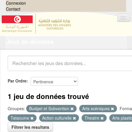
Connexion
Contact
Jeux de données
Jeux de données
Organisations
Groupes
Demandes
0
Par Ordre
À propos
1 jeu de données trouvé
Groupes:
Budget et Subvention
Arts scéniques
Forma
Tataouine
Action culturelle
Theatre
Arts plast
Filtrer les resultats