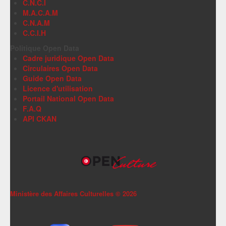
C.N.C.I
M.A.C.A.M
C.N.A.M
C.C.I.H
Politique Open Data
Cadre juridique Open Data
Circulaires Open Data
Guide Open Data
Licence d'utilisation
Portail National Open Data
F.A.Q
API CKAN
Ministère des Affaires Culturelles ©
2026