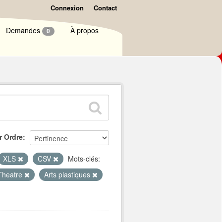
Connexion
Contact
Demandes
À propos
0
r Ordre
XLS
CSV
Mots-clés:
Theatre
Arts plastiques