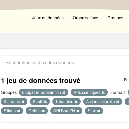
Jeux de données
Organisations
Groupes
1 jeu de données trouvé
Pa
Groupes:
Budget et Subvention
Arts scéniques
Formats:
Kairouan
Kebili
Tataouine
Action culturelle
Siliana
Gabès
Sidi Bou Zid
Sfax