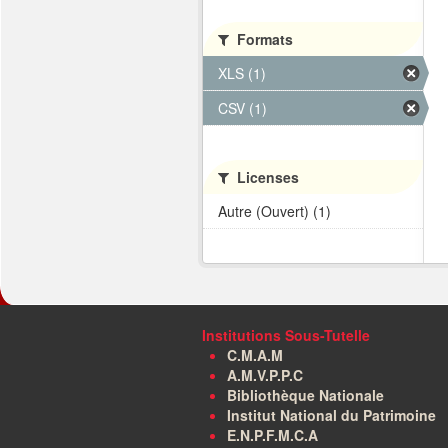
Formats
XLS (1)
CSV (1)
Licenses
Autre (Ouvert) (1)
Institutions Sous-Tutelle
C.M.A.M
A.M.V.P.P.C
Bibliothèque Nationale
Institut National du Patrimoine
E.N.P.F.M.C.A