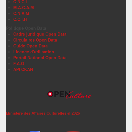
C.N.C.I
M.A.C.A.M
C.N.A.M
C.C.I.H
Politique Open Data
Cadre juridique Open Data
Circulaires Open Data
Guide Open Data
Licence d'utilisation
Portail National Open Data
F.A.Q
API CKAN
Ministère des Affaires Culturelles ©
2026