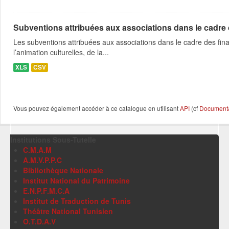
Subventions attribuées aux associations dans le cadre
Les subventions attribuées aux associations dans le cadre des fina
l’animation culturelles, de la...
XLS
CSV
Vous pouvez également accéder à ce catalogue en utilisant
API
(cf
Documentat
Institutions Sous-Tutelle
C.M.A.M
A.M.V.P.P.C
Bibliothèque Nationale
Institut National du Patrimoine
E.N.P.F.M.C.A
Institut de Traduction de Tunis
Théâtre National Tunisien
O.T.D.A.V