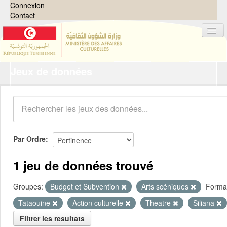
Connexion
Contact
Jeux de données
Jeux de données
Organisations
Groupes
Demandes
0
Par Ordre
À propos
1 jeu de données trouvé
Groupes:
Budget et Subvention
Arts scéniques
Forma
Tataouine
Action culturelle
Theatre
Siliana
Filtrer les resultats