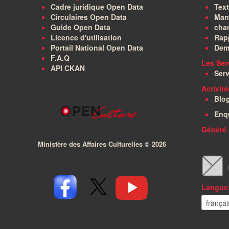
Cadre juridique Open Data
Text
Circulaires Open Data
Manu
Guide Open Data
char
Licence d'utilisation
Rapp
Portail National Open Data
Dem
F.A.Q
Les Ser
API CKAN
Serv
Activit
Blo
Enq
Généré 
Ministère des Affaires Culturelles ©
2026
Langue