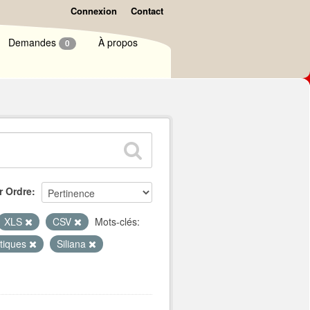
Connexion
Contact
Demandes
À propos
0
r Ordre
XLS
CSV
Mots-clés:
stiques
Siliana