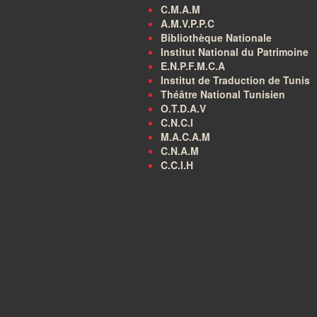
C.M.A.M
A.M.V.P.P.C
Bibliothèque Nationale
Institut National du Patrimoine
E.N.P.F.M.C.A
Institut de Traduction de Tunis
Théâtre National Tunisien
O.T.D.A.V
C.N.C.I
M.A.C.A.M
C.N.A.M
C.C.I.H