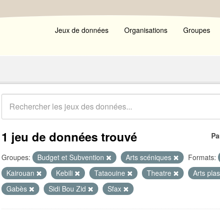
Jeux de données
Organisations
Groupes
1 jeu de données trouvé
Pa
Groupes:
Budget et Subvention
Arts scéniques
Formats:
Kairouan
Kebili
Tataouine
Theatre
Arts pla
Gabès
Sidi Bou Zid
Sfax