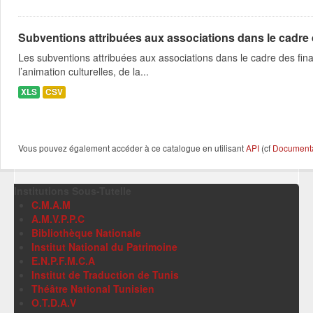
Subventions attribuées aux associations dans le cadre
Les subventions attribuées aux associations dans le cadre des fina
l’animation culturelles, de la...
XLS
CSV
Vous pouvez également accéder à ce catalogue en utilisant
API
(cf
Documentat
Institutions Sous-Tutelle
C.M.A.M
A.M.V.P.P.C
Bibliothèque Nationale
Institut National du Patrimoine
E.N.P.F.M.C.A
Institut de Traduction de Tunis
Théâtre National Tunisien
O.T.D.A.V