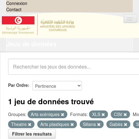
Connexion
Contact
Jeux de données
Jeux de données
Organisations
Groupes
Demandes
0
Par Ordre
À propos
1 jeu de données trouvé
Groupes:
Arts scéniques
Formats:
XLS
CSV
Mot
Theatre
Arts plastiques
Siliana
Gabès
S
Filtrer les resultats