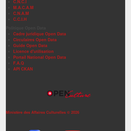
C.N.C.I
M.A.C.A.M
C.N.A.M
C.C.I.H
Politique Open Data
Cadre juridique Open Data
Circulaires Open Data
Guide Open Data
Licence d'utilisation
Portail National Open Data
F.A.Q
API CKAN
Ministère des Affaires Culturelles ©
2026