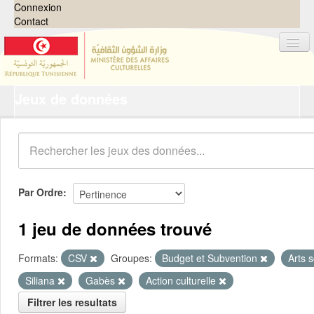
Connexion
Contact
Jeux de données
Jeux de données
Organisations
Groupes
Demandes
0
Par Ordre
À propos
1 jeu de données trouvé
Formats:
CSV
Groupes:
Budget et Subvention
Arts 
Siliana
Gabès
Action culturelle
Filtrer les resultats