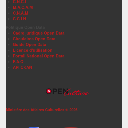
C.N.C.I
M.A.C.A.M
C.N.A.M
C.C.I.H
Politique Open Data
Cadre juridique Open Data
Circulaires Open Data
Guide Open Data
Licence d'utilisation
Portail National Open Data
F.A.Q
API CKAN
Ministère des Affaires Culturelles ©
2026