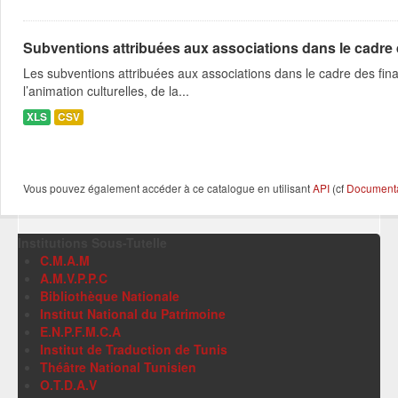
Subventions attribuées aux associations dans le cadre
Les subventions attribuées aux associations dans le cadre des fina
l’animation culturelles, de la...
XLS
CSV
Vous pouvez également accéder à ce catalogue en utilisant
API
(cf
Documentat
Institutions Sous-Tutelle
C.M.A.M
A.M.V.P.P.C
Bibliothèque Nationale
Institut National du Patrimoine
E.N.P.F.M.C.A
Institut de Traduction de Tunis
Théâtre National Tunisien
O.T.D.A.V