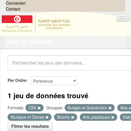
Connexion
Contact
Jeux de données
Jeux de données
Organisations
Groupes
Demandes
0
Par Ordre
À propos
1 jeu de données trouvé
Formats:
CSV
Groupes:
Budget et Subvention
Arts 
Musique et Danse
Bizerte
Arts plastiques
Gab
Filtrer les resultats