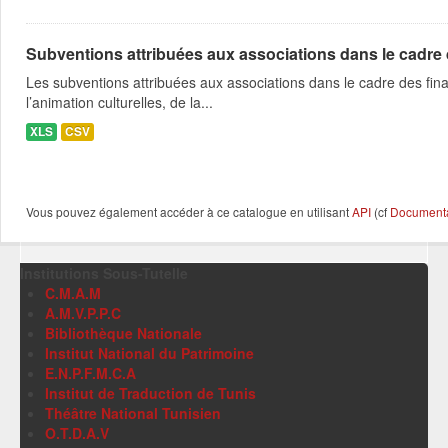
Subventions attribuées aux associations dans le cadre
Les subventions attribuées aux associations dans le cadre des fina
l’animation culturelles, de la...
XLS
CSV
Vous pouvez également accéder à ce catalogue en utilisant
API
(cf
Documentat
Institutions Sous-Tutelle
C.M.A.M
A.M.V.P.P.C
Bibliothèque Nationale
Institut National du Patrimoine
E.N.P.F.M.C.A
Institut de Traduction de Tunis
Théâtre National Tunisien
O.T.D.A.V