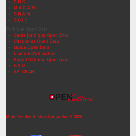
C.N.C.I
M.A.C.A.M
C.N.A.M
C.C.I.H
Politique Open Data
Cadre juridique Open Data
Circulaires Open Data
Guide Open Data
Licence d'utilisation
Portail National Open Data
F.A.Q
API CKAN
Ministère des Affaires Culturelles ©
2026