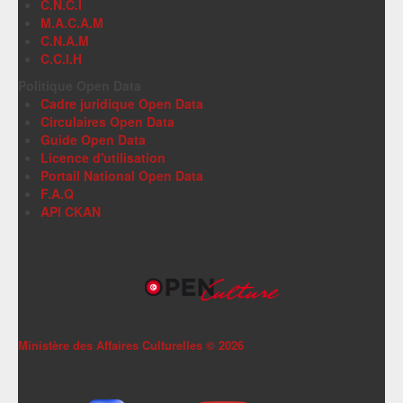
C.N.C.I
M.A.C.A.M
C.N.A.M
C.C.I.H
Politique Open Data
Cadre juridique Open Data
Circulaires Open Data
Guide Open Data
Licence d'utilisation
Portail National Open Data
F.A.Q
API CKAN
Ministère des Affaires Culturelles ©
2026