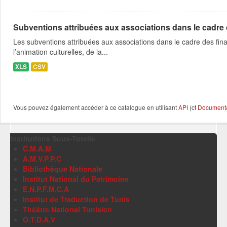
Subventions attribuées aux associations dans le cadre
Les subventions attribuées aux associations dans le cadre des fina
l’animation culturelles, de la...
XLS
CSV
Vous pouvez également accéder à ce catalogue en utilisant
API
(cf
Documentat
Institutions Sous-Tutelle
C.M.A.M
A.M.V.P.P.C
Bibliothèque Nationale
Institut National du Patrimoine
E.N.P.F.M.C.A
Institut de Traduction de Tunis
Théâtre National Tunisien
O.T.D.A.V