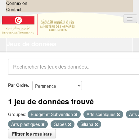
Connexion
Contact
Jeux de données
Jeux de données
Organisations
Groupes
Demandes
0
Par Ordre
À propos
1 jeu de données trouvé
Groupes:
Budget et Subvention
Arts scéniques
Arts
Arts plastiques
Gabès
Siliana
Filtrer les resultats