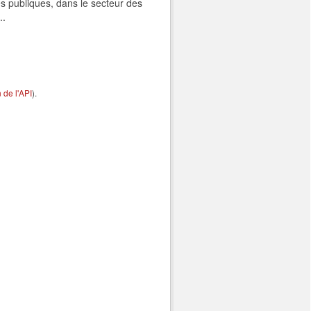
s publiques, dans le secteur des
..
de l'API
).