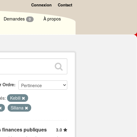
Connexion
Contact
Demandes
À propos
0
r Ordre
és:
Kebili
Siliana
s finances publiques
3.0