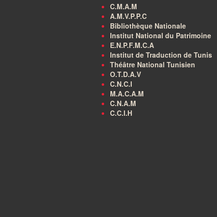
C.M.A.M
A.M.V.P.P.C
Bibliothèque Nationale
Institut National du Patrimoine
E.N.P.F.M.C.A
Institut de Traduction de Tunis
Théâtre National Tunisien
O.T.D.A.V
C.N.C.I
M.A.C.A.M
C.N.A.M
C.C.I.H