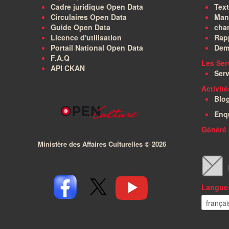
Cadre juridique Open Data
Text
Circulaires Open Data
Manu
Guide Open Data
char
Licence d'utilisation
Rapp
Portail National Open Data
Dem
F.A.Q
Les Ser
API CKAN
Serv
Activit
Blo
Enq
Généré 
Ministère des Affaires Culturelles ©
2026
Langue