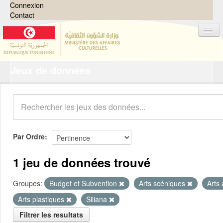
Connexion
Contact
Jeux de données
Jeux de données
Organisations
Groupes
Demandes
0
Par Ordre
À propos
1 jeu de données trouvé
Groupes:
Budget et Subvention
Arts scéniques
Arts
Arts plastiques
Siliana
Filtrer les resultats