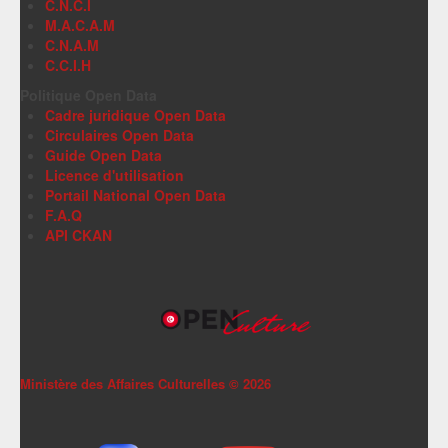
C.N.C.I
M.A.C.A.M
C.N.A.M
C.C.I.H
Politique Open Data
Cadre juridique Open Data
Circulaires Open Data
Guide Open Data
Licence d'utilisation
Portail National Open Data
F.A.Q
API CKAN
Ministère des Affaires Culturelles ©
2026