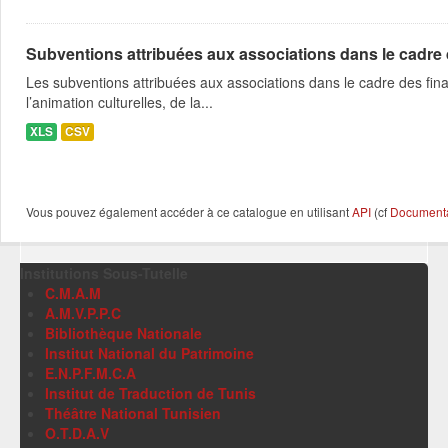
Subventions attribuées aux associations dans le cadre
Les subventions attribuées aux associations dans le cadre des fina
l’animation culturelles, de la...
XLS
CSV
Vous pouvez également accéder à ce catalogue en utilisant
API
(cf
Documentat
Institutions Sous-Tutelle
C.M.A.M
A.M.V.P.P.C
Bibliothèque Nationale
Institut National du Patrimoine
E.N.P.F.M.C.A
Institut de Traduction de Tunis
Théâtre National Tunisien
O.T.D.A.V