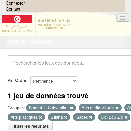
Connexion
Contact
Jeux de données
Jeux de données
Organisations
Groupes
Demandes
0
Par Ordre
À propos
1 jeu de données trouvé
Groupes:
Budget et Subvention
Arts audio-visuels
A
Arts plastiques
Siliana
Gabès
Sidi Bou Zid
Filtrer les resultats