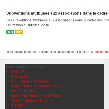
Subventions attribuées aux associations dans le cadre
Les subventions attribuées aux associations dans le cadre des fina
l’animation culturelles, de la...
XLS
CSV
Vous pouvez également accéder à ce catalogue en utilisant
API
(cf
Documentat
Institutions Sous-Tutelle
C.M.A.M
A.M.V.P.P.C
Bibliothèque Nationale
Institut National du Patrimoine
E.N.P.F.M.C.A
Institut de Traduction de Tunis
Théâtre National Tunisien
O.T.D.A.V