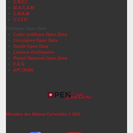
C.N.C.I
M.A.C.A.M
C.N.A.M
C.C.I.H
Politique Open Data
Cadre juridique Open Data
Circulaires Open Data
Guide Open Data
Licence d'utilisation
Portail National Open Data
F.A.Q
API CKAN
Ministère des Affaires Culturelles ©
2026