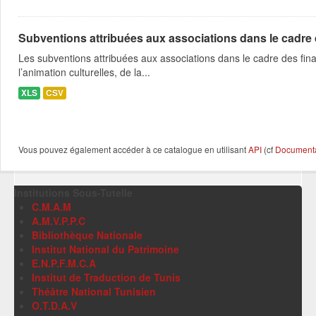
Subventions attribuées aux associations dans le cadre
Les subventions attribuées aux associations dans le cadre des fina
l’animation culturelles, de la...
XLS
CSV
Vous pouvez également accéder à ce catalogue en utilisant
API
(cf
Documentat
Institutions Sous-Tutelle
C.M.A.M
A.M.V.P.P.C
Bibliothèque Nationale
Institut National du Patrimoine
E.N.P.F.M.C.A
Institut de Traduction de Tunis
Théâtre National Tunisien
O.T.D.A.V