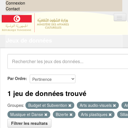
Connexion
Contact
Jeux de données
Jeux de données
Organisations
Groupes
Demandes
0
Par Ordre
À propos
1 jeu de données trouvé
Groupes:
Budget et Subvention
Arts audio-visuels
A
Musique et Danse
Bizerte
Arts plastiques
Sili
Filtrer les resultats