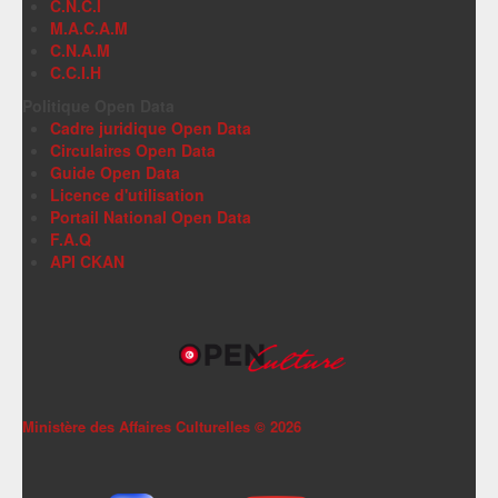
C.N.C.I
M.A.C.A.M
C.N.A.M
C.C.I.H
Politique Open Data
Cadre juridique Open Data
Circulaires Open Data
Guide Open Data
Licence d'utilisation
Portail National Open Data
F.A.Q
API CKAN
Ministère des Affaires Culturelles ©
2026