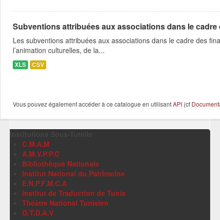
Subventions attribuées aux associations dans le cadre
Les subventions attribuées aux associations dans le cadre des fina
l’animation culturelles, de la...
XLS
CSV
Vous pouvez également accéder à ce catalogue en utilisant
API
(cf
Documentat
Institutions Sous-Tutelle
C.M.A.M
A.M.V.P.P.C
Bibliothèque Nationale
Institut National du Patrimoine
E.N.P.F.M.C.A
Institut de Traduction de Tunis
Théâtre National Tunisien
O.T.D.A.V