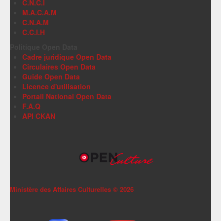
C.N.C.I
M.A.C.A.M
C.N.A.M
C.C.I.H
Politique Open Data
Cadre juridique Open Data
Circulaires Open Data
Guide Open Data
Licence d'utilisation
Portail National Open Data
F.A.Q
API CKAN
Ministère des Affaires Culturelles ©
2026