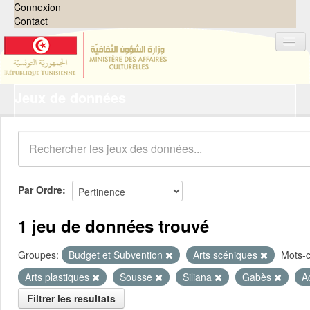
Connexion
Contact
Jeux de données
Jeux de données
Organisations
Groupes
Demandes
0
Par Ordre
À propos
1 jeu de données trouvé
Groupes:
Budget et Subvention
Arts scéniques
Mots-c
Arts plastiques
Sousse
Siliana
Gabès
A
Filtrer les resultats