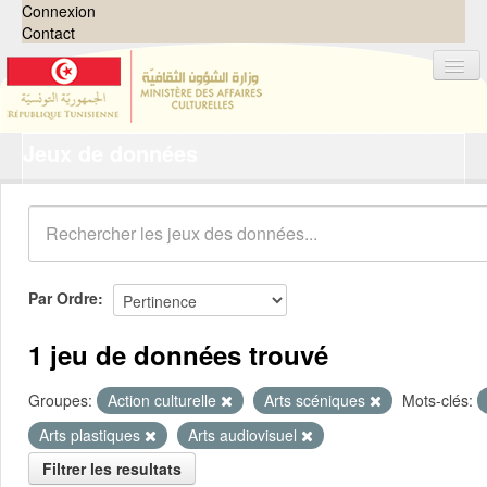
Connexion
Contact
Jeux de données
Jeux de données
Organisations
Groupes
Demandes
0
Par Ordre
À propos
1 jeu de données trouvé
Groupes:
Action culturelle
Arts scéniques
Mots-clés:
Arts plastiques
Arts audiovisuel
Filtrer les resultats