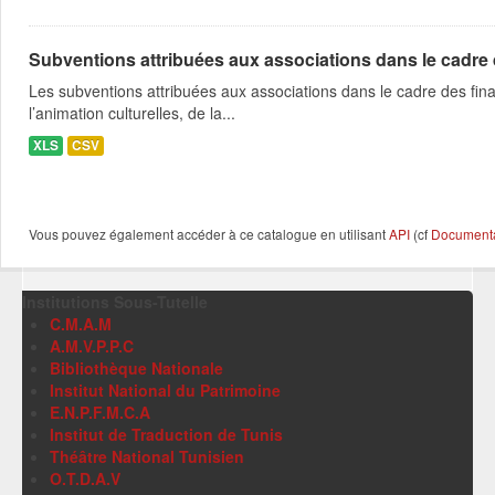
Subventions attribuées aux associations dans le cadre
Les subventions attribuées aux associations dans le cadre des fina
l’animation culturelles, de la...
XLS
CSV
Vous pouvez également accéder à ce catalogue en utilisant
API
(cf
Documentat
Institutions Sous-Tutelle
C.M.A.M
A.M.V.P.P.C
Bibliothèque Nationale
Institut National du Patrimoine
E.N.P.F.M.C.A
Institut de Traduction de Tunis
Théâtre National Tunisien
O.T.D.A.V