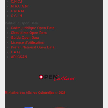
C.N.C.I
M.A.C.A.M
C.N.A.M
C.C.I.H
Politique Open Data
Cadre juridique Open Data
Circulaires Open Data
Guide Open Data
Licence d'utilisation
Portail National Open Data
F.A.Q
API CKAN
Ministère des Affaires Culturelles ©
2026