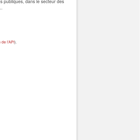
s publiques, dans le secteur des
..
de l'API
).