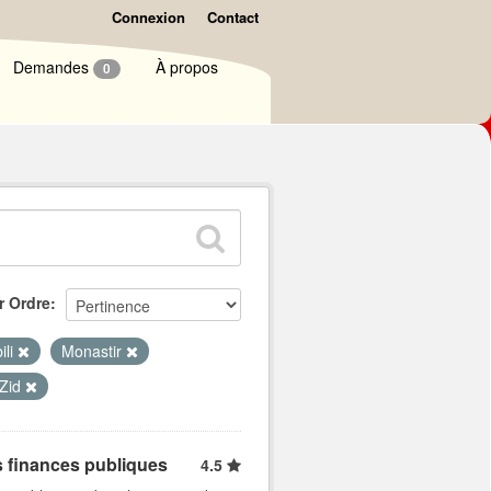
Connexion
Contact
Demandes
À propos
0
r Ordre
ili
Monastir
 Zid
s finances publiques
4.5