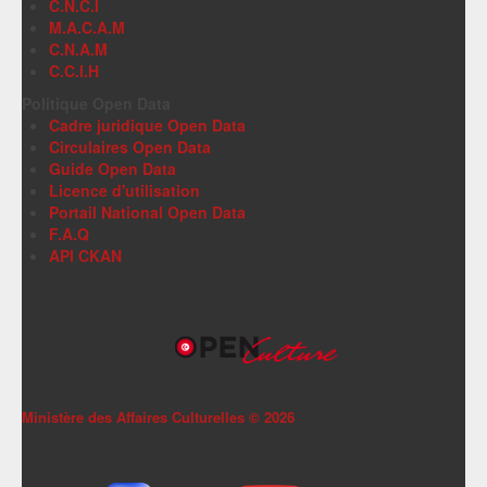
C.N.C.I
M.A.C.A.M
C.N.A.M
C.C.I.H
Politique Open Data
Cadre juridique Open Data
Circulaires Open Data
Guide Open Data
Licence d'utilisation
Portail National Open Data
F.A.Q
API CKAN
Ministère des Affaires Culturelles ©
2026