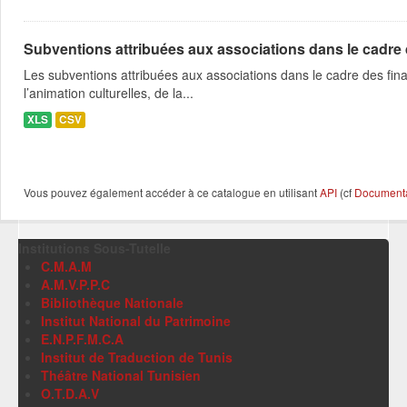
Subventions attribuées aux associations dans le cadre
Les subventions attribuées aux associations dans le cadre des fina
l’animation culturelles, de la...
XLS
CSV
Vous pouvez également accéder à ce catalogue en utilisant
API
(cf
Documentat
Institutions Sous-Tutelle
C.M.A.M
A.M.V.P.P.C
Bibliothèque Nationale
Institut National du Patrimoine
E.N.P.F.M.C.A
Institut de Traduction de Tunis
Théâtre National Tunisien
O.T.D.A.V