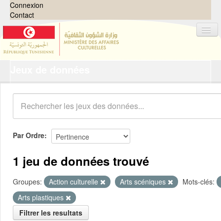
Connexion
Contact
Jeux de données
Jeux de données
Organisations
Groupes
Demandes
0
Par Ordre
À propos
1 jeu de données trouvé
Groupes:
Action culturelle
Arts scéniques
Mots-clés:
Arts plastiques
Filtrer les resultats