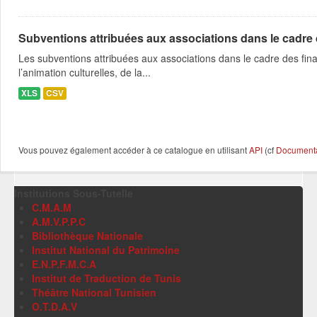
Subventions attribuées aux associations dans le cadre
Les subventions attribuées aux associations dans le cadre des fina
l’animation culturelles, de la...
XLS
CSV
Vous pouvez également accéder à ce catalogue en utilisant
API
(cf
Documentat
Institutions Sous-Tutelle
C.M.A.M
A.M.V.P.P.C
Bibliothèque Nationale
Institut National du Patrimoine
E.N.P.F.M.C.A
Institut de Traduction de Tunis
Théâtre National Tunisien
O.T.D.A.V