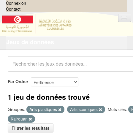
Connexion
Contact
Jeux de données
Jeux de données
Organisations
Groupes
Demandes
0
Par Ordre
À propos
1 jeu de données trouvé
Groupes:
Arts plastiques
Arts scéniques
Mots-clés:
Kairouan
Filtrer les resultats