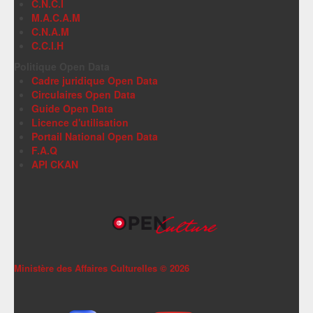
C.N.C.I
M.A.C.A.M
C.N.A.M
C.C.I.H
Politique Open Data
Cadre juridique Open Data
Circulaires Open Data
Guide Open Data
Licence d'utilisation
Portail National Open Data
F.A.Q
API CKAN
Ministère des Affaires Culturelles ©
2026