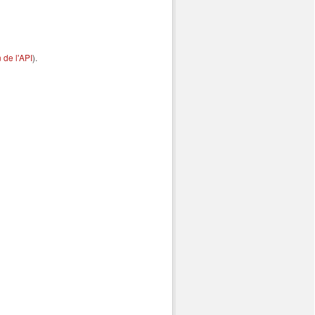
de l'API
).