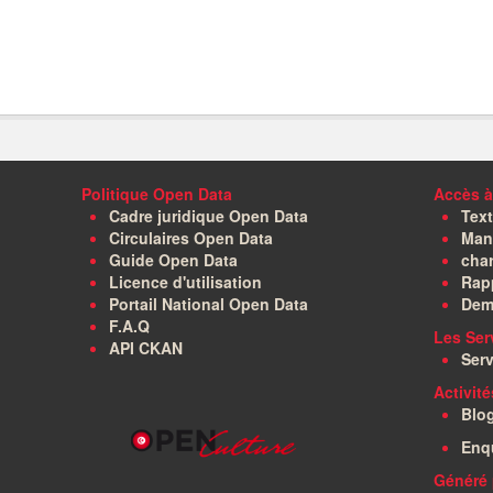
Politique Open Data
Accès à
Cadre juridique Open Data
Text
Circulaires Open Data
Manu
Guide Open Data
char
Licence d'utilisation
Rapp
Portail National Open Data
Dem
F.A.Q
Les Ser
API CKAN
Serv
Activit
Blo
Enq
Généré 