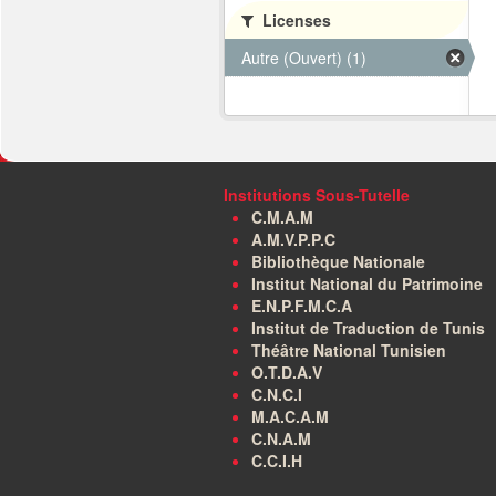
Licenses
Autre (Ouvert) (1)
Institutions Sous-Tutelle
C.M.A.M
A.M.V.P.P.C
Bibliothèque Nationale
Institut National du Patrimoine
E.N.P.F.M.C.A
Institut de Traduction de Tunis
Théâtre National Tunisien
O.T.D.A.V
C.N.C.I
M.A.C.A.M
C.N.A.M
C.C.I.H