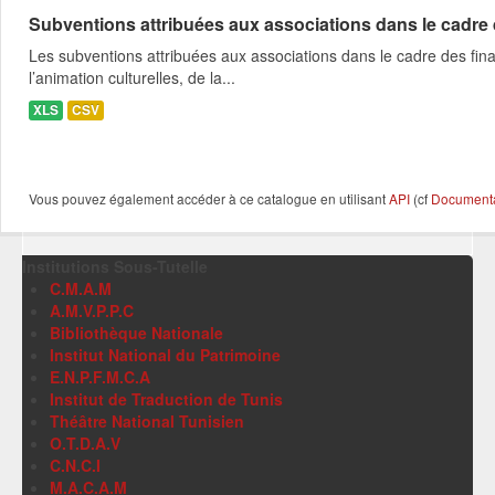
Subventions attribuées aux associations dans le cadre
Les subventions attribuées aux associations dans le cadre des fina
l’animation culturelles, de la...
XLS
CSV
Vous pouvez également accéder à ce catalogue en utilisant
API
(cf
Documentat
Institutions Sous-Tutelle
C.M.A.M
A.M.V.P.P.C
Bibliothèque Nationale
Institut National du Patrimoine
E.N.P.F.M.C.A
Institut de Traduction de Tunis
Théâtre National Tunisien
O.T.D.A.V
C.N.C.I
M.A.C.A.M