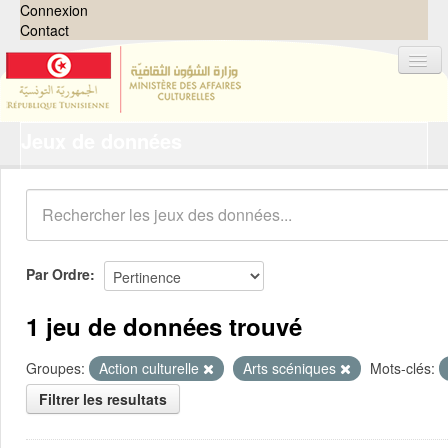
Connexion
Contact
Jeux de données
Jeux de données
Organisations
Groupes
Demandes
0
Par Ordre
À propos
1 jeu de données trouvé
Groupes:
Action culturelle
Arts scéniques
Mots-clés:
Filtrer les resultats